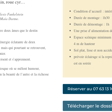
ain, roue cyr…
Condition d’accueil : intér
lexis Funkelstein
Durée de montage : 1h30
t Maïa Darme
.
Durée de démontage : 1h
tre deux âmes que le destin
Une prise d’alimentation 
Espace scénique minimum :
’énergie éclatante de deux
4 m de hauteur
 mais qui pourtant se retrouvent,
Sol plat, lisse et non accid
nier.
prévoir éclairage si la repr
voisent et s’apprennent.
est en soirée
olesque où se mêlent humour,
n la beauté de l’autre et la richesse
Réserver au 07 63 13 
Télécharger le dossi