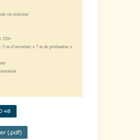
ieur ou extérieur
de 220v
 5 m d’ouverture x 7 m de profondeur x
enté
ésentation
10 48
er (.pdf)