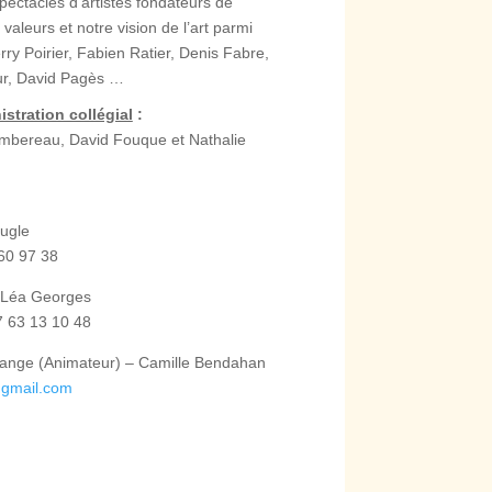
ectacles d’artistes fondateurs de
valeurs et notre vision de l’art parmi
ry Poirier, Fabien Ratier, Denis Fabre,
ur, David Pagès …
stration collégial
:
bereau, David Fouque et Nathalie
ugle
60 97 38
 : Léa Georges
 63 13 10 48
range (Animateur) – Camille Bendahan
gmail.com