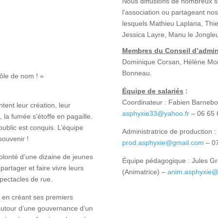
Nous diffusions de nombreux sp
l’association ou partageant nos 
lesquels Mathieu Laplana, Thier
Jessica Layre, Manu le Jongle
Membres du Conseil d’admini
Dominique Corsan, Hélène Mom
Bonneau.
rôle de nom ! »
Équipe de salariés
:
Coordinateur : Fabien Barnebo
tent leur création, leur
asphyxie33@yahoo.fr
– 06 65 
 la fumée s’étoffe en pagaille.
public est conquis. L’équipe
Administratrice de production
souvenir !
prod.asphyxie@gmail.com
– 07
 volonté d’une dizaine de jeunes
Équipe pédagogique : Jules G
artager et faire vivre leurs
(Animatrice) –
anim.asphyxie@
spectacles de rue.
e en créant ses premiers
autour d’une gouvernance d’un