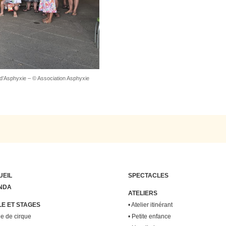
d’Asphyxie – © Association Asphyxie
UEIL
SPECTACLES
NDA
ATELIERS
E ET STAGES
•
Atelier itinérant
e de cirque
•
Petite enfance