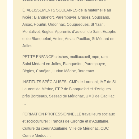
ÉTABLISSEMENTS SCOLAIRES de la maternelle au
lycée : Blanquefort, Parempuyre, Bruges, Soussans,
Arsac, Hourtin, Ordonnac, Couqueques, St Yzan,
Montalivet, Bègles, Apprentis d’auteuil de Saint Estèphe
et de Blanquefort, Arcins, Arsac, Pauillac, St Médard en
Jalles …
PETITE ENFANCE crèches, multiaccueil, mpe, ram :
Saint Médard en Jalles, Blanquefort, Parempuyre,
Bègles, Canéjan, Ludon Médoc, Bordeaux …
INSTITUTS SPÉCIALISÉS : CMP de Lormont, IME de St
Laurent de Médoc, ITEP de Blanquefort et d’Artigues
près Bordeaux, Sessad de Mérignac, UMD de Cadillac
…
FORMATION PROFESSIONNELLE travailleurs sociaux
et socioculturel : Francas de Gironde et d’Aquitaine,
Culture du coeur Aquitaine, Ville de Mérignac, CDC
Centre Médoc …