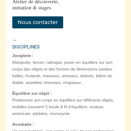
Atelier de découverte,
initiation & stages
Nous contacter
→
DISCIPLINES
Jonglerie :
Manipuler, lancer, rattraper, poser en équilibre sur son
corps des objets et des formes de dimensions variées :
balles, foulards, massues, anneaux, diabolo, bâton du
diable, assiettes chinoises, chapeaux…
Équilibre sur objet :
Positionner son corps en équilibre sur différents objets,
mobiles (souvent !) boule & fil d’équilibre, rouleau
américain, pédalos, monocycle.
Acrobatie :
Un seul matériel : son corps et celui de ses partenaires.